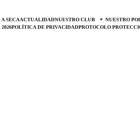
 A SECA
ACTUALIDAD
NUESTRO CLUB
NUESTRO PO
2026
POLÍTICA DE PRIVACIDAD
PROTOCOLO PROTECCI
RESUMEN DE JORNADA
4/8/2024
5 min read